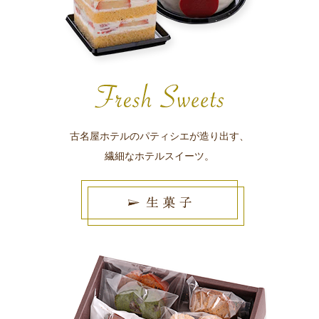
古名屋ホテルのパティシエが造り出す、
繊細なホテルスイーツ。