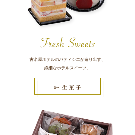
古名屋ホテルのパティシエが造り出す、
繊細なホテルスイーツ。