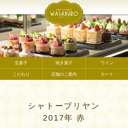
生菓子
焼き菓子
ワイン
こだわり
店舗のご案内
カート
シャトーブリヤン
2017年 赤