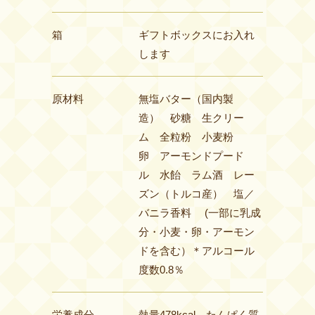
箱
ギフトボックスにお入れ
します
原材料
無塩バター（国内製
造） 砂糖 生クリー
ム 全粒粉 小麦粉
卵 アーモンドプード
ル 水飴 ラム酒 レー
ズン（トルコ産） 塩／
バニラ香料 (一部に乳成
分・小麦・卵・アーモン
ドを含む）＊アルコール
度数0.8％
栄養成分
熱量478kcal たんぱく質