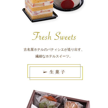
古名屋ホテルのパティシエが造り出す、
繊細なホテルスイーツ。