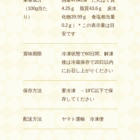
（100g当た
4.25ｇ 脂質43.6ｇ 炭水
り）
化物39.99ｇ 食塩相当量
0.2ｇ）＊この表示量は目
安です
賞味期限
冷凍状態で60日間、解凍
後は冷蔵保存で20日以内
にお召し上がりください
保存方法
要冷凍 －18℃以下で保
存してください
配送方法
ヤマト運輸 冷凍便