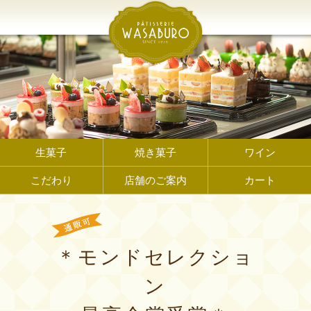
生菓子
焼き菓子
ワイン
こだわり
店舗のご案内
カート
＊モンドセレクショ
ン