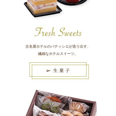
古名屋ホテルのパティシエが造り出す、
繊細なホテルスイーツ。